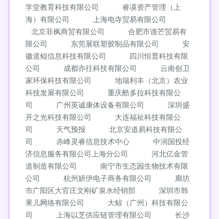
学堂教育科技有限公司
睿谟资产管理（上
海）有限公司
上海电寺贸易有限公司
北京菲枫商贸有限公司
合肥市谯芒贸易有
限公司
东莞展联塑胶制品有限公司
安
徽道鲲信息科技有限公司
四川恒普科技有限
公司
成都亦往科技有限公司
云南创卫
家环保科技有限公司
地瑞利丰（北京）农业
科技发展有限公司
重庆酷多拉科技有限公
司
广州英诚康体设备有限公司
深圳盛
开之光科技有限公司
大连福祉科技有限公
司
天气预报
北京安道易科技有限公
司
赤峰灵睿信息技术中心
中润国投经
济信息服务有限公司上海分公司
河北亿金管
道制造有限公司
南宁市生态园生物技术有限
公司
杭州妍伊电子商务有限公司
廊坊
市广阳区大官庄文刚矿泉水经销部
深圳市韩
果儿网络有限公司
大鲸（广州）科技有限公
司
上海以芝供应链管理有限公司
长沙