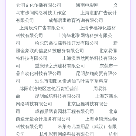
仓润文化传播有限公司
海南电影网
义
乌市步间网络科技工作室
上海湛鹏广告设计
有限公司
成都启重教育咨询有限公司
上海辰滑广告有限公司
上海卡福净化器材
科技有限公司
上海钰彬黎网络科技有限公
司
哈尔滨鑫扶摇科技开发有限公司
新
疆金象联商信息科技服务有限公司
北京易偲
特科技有限公司
上海涣秉然网络科技有限公
司
重庆绿之洲建材有限公司
东莞市一
品自动化科技有限公司
昆明梦翔商贸有限公
司
汕头市潮阳区贵屿仙马叶吉平塑料店
绵阳市涪城区杰伦百货经营部
周易算
命
昆明臧培科技有限公司
上海苏新东
网络科技有限公司
北京臣推科技有限公
司
成都景绣春园林工程有限公司
北京
前途无量会计服务有限公司
上海卓锦洲生物
科技有限公司
米莱奇儿童用品（武汉）有限
公司
杭州彩程网络科技有限公司
杭州